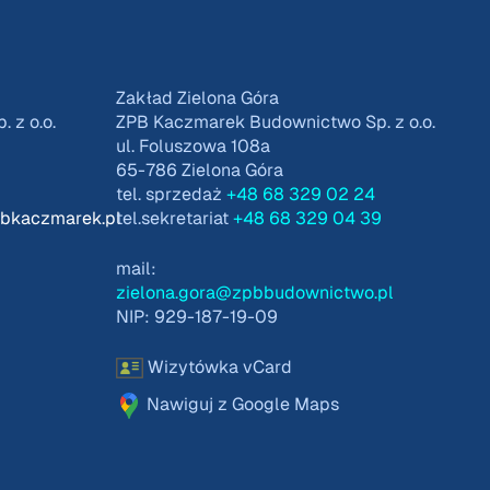
Zakład Zielona Góra
 z o.o.
ZPB Kaczmarek Budownictwo Sp. z o.o.
ul. Foluszowa 108a
65-786 Zielona Góra
tel. sprzedaż
+48 68 329 02 24
pbkaczmarek.pl
tel.sekretariat
+48 68 329 04 39
mail:
zielona.gora@zpbbudownictwo.pl
NIP: 929-187-19-09
Wizytówka vCard
Nawiguj z Google Maps