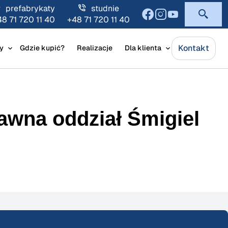
prefabrykaty
studnie
48 71 720 11 40
+48 71 720 11 40
Kontakt
y
Gdzie kupić?
Realizacje
Dla klienta
wna oddział Śmigiel