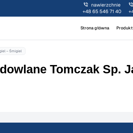
nawierzchnie
+48 65 546 71 40
+
Strona główna
Produkt
el – Śmigiel
owlane Tomczak Sp. Ja