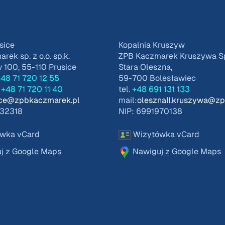
sice
Kopalnia Kruszyw
ek sp. z o.o. sp.k.
ZPB Kaczmarek Kruszywa Sp.
100, 55-110 Prusice
Stara Oleszna,
48 71 720 12 55
59-700 Bolesławiec
t
+48 71 720 11 40
tel.
+48 691 131 133
ice@zpbkaczmarek.pl
mail:
olesznaII.kruszywa@z
832318
NIP: 6991970138
wka vCard
Wizytówka vCard
j z Google Maps
Nawiguj z Google Maps