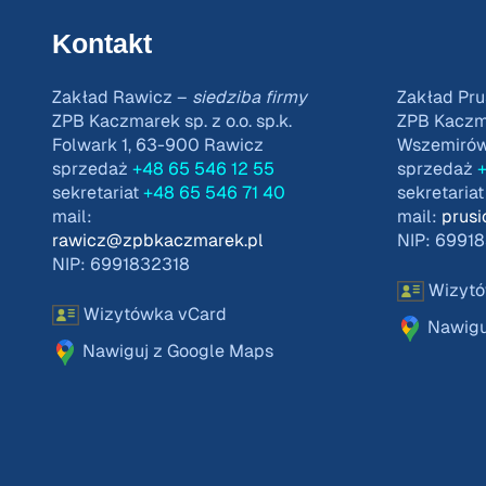
Kontakt
Zakład Rawicz –
siedziba firmy
Zakład Pru
ZPB Kaczmarek sp. z o.o. sp.k.
ZPB Kaczmar
Folwark 1, 63-900 Rawicz
Wszemirów 
sprzedaż
+48 65 546 12 55
sprzedaż
+
sekretariat
+48 65 546 71 40
sekretaria
mail:
mail:
prus
rawicz@zpbkaczmarek.pl
NIP: 6991
NIP: 6991832318
Wizytó
Wizytówka vCard
Nawigu
Nawiguj z Google Maps