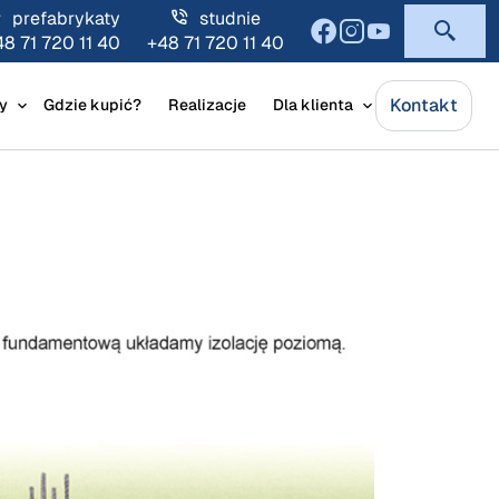
prefabrykaty
studnie
48 71 720 11 40
+48 71 720 11 40
Kontakt
y
Gdzie kupić?
Realizacje
Dla klienta