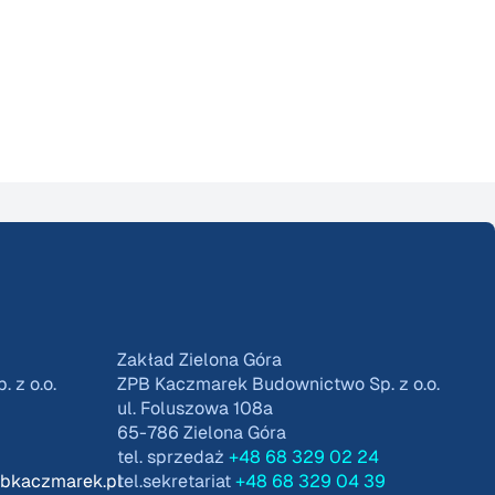
Zakład Zielona Góra
 z o.o.
ZPB Kaczmarek Budownictwo Sp. z o.o.
ul. Foluszowa 108a
65-786 Zielona Góra
tel. sprzedaż
+48 68 329 02 24
pbkaczmarek.pl
tel.sekretariat
+48 68 329 04 39