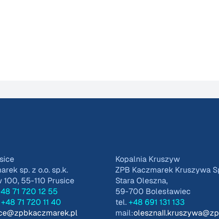
sice
Kopalnia Kruszyw
ek sp. z o.o. sp.k.
ZPB Kaczmarek Kruszywa Sp.
100, 55-110 Prusice
Stara Oleszna,
48 71 720 12 55
59-700 Bolesławiec
t
+48 71 720 11 40
tel.
+48 691 131 133
ice@zpbkaczmarek.pl
mail:
olesznaII.kruszywa@z