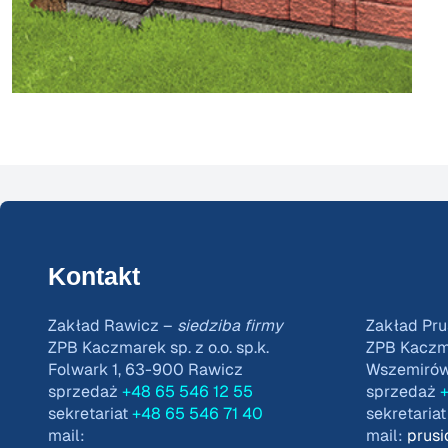
Kontakt
Zakład Rawicz –
siedziba firmy
Zakład Pru
ZPB Kaczmarek sp. z o.o. sp.k.
ZPB Kaczmar
Folwark 1, 63-900 Rawicz
Wszemirów 
sprzedaż
+48 65 546 12 55
sprzedaż
+
sekretariat
+48 65 546 71 40
sekretaria
mail:
mail:
prus