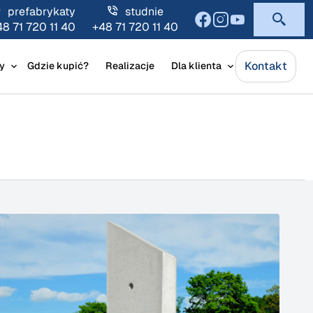
prefabrykaty
studnie
48 71 720 11 40
+48 71 720 11 40
Kontakt
y
Gdzie kupić?
Realizacje
Dla klienta