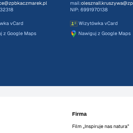
ice@zpbkaczmarek.pl
mail:
olesznaII.kruszywa@z
832318
NIP: 6991970138
wka vCard
Wizytówka vCard
j z Google Maps
Nawiguj z Google Maps
Firma
Film „Inspiruje nas natura”