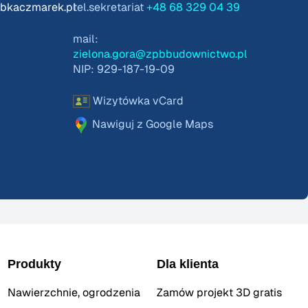
pbkaczmarek.pl
tel.sekretariat
+48 68 329 04 39
mail:
zielona.gora@zpbbudownictwo.pl
NIP: 929-187-19-09
Wizytówka vCard
Nawiguj z Google Maps
Produkty
Dla klienta
Nawierzchnie, ogrodzenia
Zamów projekt 3D gratis