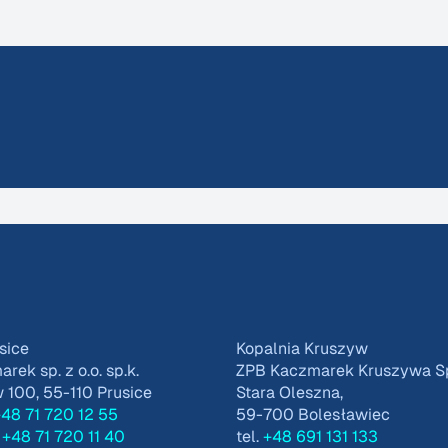
sice
Kopalnia Kruszyw
ek sp. z o.o. sp.k.
ZPB Kaczmarek Kruszywa Sp.
100, 55-110 Prusice
Stara Oleszna,
48 71 720 12 55
59-700 Bolesławiec
t
+48 71 720 11 40
tel.
+48 691 131 133