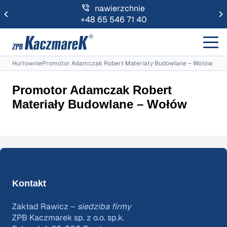
nawierzchnie
+48 65 546 71 40
Hurtownie
Promotor Adamczak Robert Materiały Budowlane – Wołów
Promotor Adamczak Robert
Materiały Budowlane – Wołów
Kontakt
Zakład Rawicz –
siedziba firmy
ZPB Kaczmarek sp. z o.o. sp.k.