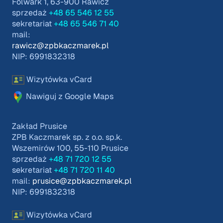
Folwark 1, 63-900 Rawicz
sprzedaż
+48 65 546 12 55
sekretariat
+48 65 546 71 40
mail:
rawicz@zpbkaczmarek.pl
NIP: 6991832318
Wizytówka vCard
Nawiguj z Google Maps
Zakład Prusice
ZPB Kaczmarek sp. z o.o. sp.k.
Wszemirów 100, 55-110 Prusice
sprzedaż
+48 71 720 12 55
sekretariat
+48 71 720 11 40
mail:
prusice@zpbkaczmarek.pl
NIP: 6991832318
Wizytówka vCard