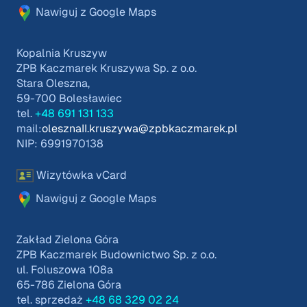
Nawiguj z Google Maps
Kopalnia Kruszyw
ZPB Kaczmarek Kruszywa Sp. z o.o.
Stara Oleszna,
59-700 Bolesławiec
tel.
+48 691 131 133
mail:
olesznaII.kruszywa@zpbkaczmarek.pl
NIP: 6991970138
Wizytówka vCard
Nawiguj z Google Maps
Zakład Zielona Góra
ZPB Kaczmarek Budownictwo Sp. z o.o.
ul. Foluszowa 108a
65-786 Zielona Góra
tel. sprzedaż
+48 68 329 02 24