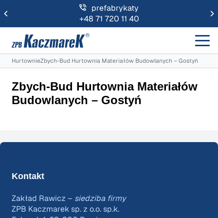
prefabrykaty
+48 71 720 11 40
Hurtownie
Zbych-Bud Hurtownia Materiałów Budowlanych – Gostyń
Zbych-Bud Hurtownia Materiałów
Budowlanych – Gostyń
Kontakt
Zakład Rawicz –
siedziba firmy
ZPB Kaczmarek sp. z o.o. sp.k.