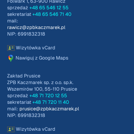
Folwark 1, 63-900 Rawicz
sprzedaż
+48 65 546 12 55
sekretariat
+48 65 546 71 40
mail:
rawicz@zpbkaczmarek.pl
NIP: 6991832318
Wizytówka vCard
Nawiguj z Google Maps
Zakład Prusice
ZPB Kaczmarek sp. z o.o. sp.k.
Wszemirów 100, 55-110 Prusice
sprzedaż
+48 71 720 12 55
sekretariat
+48 71 720 11 40
mail:
prusice@zpbkaczmarek.pl
NIP: 6991832318
Wizytówka vCard