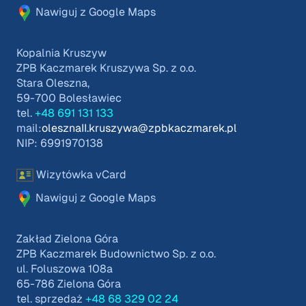
Nawiguj z Google Maps
Kopalnia Kruszyw
ZPB Kaczmarek Kruszywa Sp. z o.o.
Stara Oleszna,
59-700 Bolesławiec
tel.
+48 691 131 133
mail:
olesznaII.kruszywa@zpbkaczmarek.pl
NIP: 6991970138
Wizytówka vCard
Nawiguj z Google Maps
Zakład Zielona Góra
ZPB Kaczmarek Budownictwo Sp. z o.o.
ul. Foluszowa 108a
65-786 Zielona Góra
tel. sprzedaż
+48 68 329 02 24