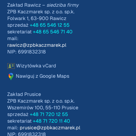
Zakład Rawicz –
siedziba firmy
ZPB Kaczmarek sp. z o.o. sp.k.
Folwark 1, 63-900 Rawicz
sprzedaż
+48 65 546 12 55
sekretariat
+48 65 546 71 40
mail:
rawicz@zpbkaczmarek.pl
NIP: 6991832318
Wizytówka vCard
Nawiguj z Google Maps
Zakład Prusice
ZPB Kaczmarek sp. z o.o. sp.k.
Wszemirów 100, 55-110 Prusice
sprzedaż
+48 71 720 12 55
sekretariat
+48 71 720 11 40
mail:
prusice@zpbkaczmarek.pl
NIP: 6991832318