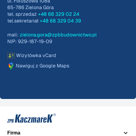
ul. Foluszowa 108a
65-786 Zielona Góra
tel. sprzedaż
+48 68 329 02 24
tel.sekretariat
+48 68 329 04 39
mail:
zielona.gora@zpbbudownictwo.pl
NIP: 929-187-19-09
Wizytówka vCard
Nawiguj z Google Maps
Firma