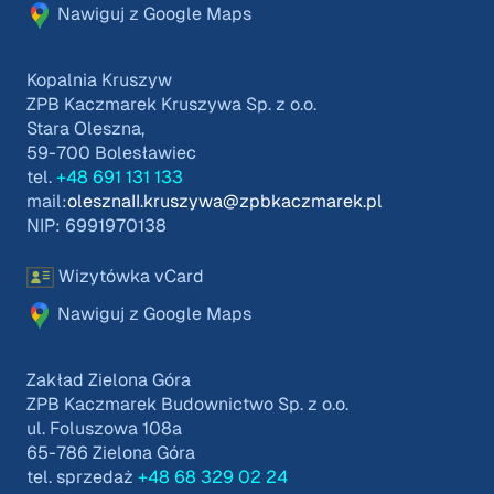
Nawiguj z Google Maps
Kopalnia Kruszyw
ZPB Kaczmarek Kruszywa Sp. z o.o.
Stara Oleszna,
59-700 Bolesławiec
tel.
+48 691 131 133
mail:
olesznaII.kruszywa@zpbkaczmarek.pl
NIP: 6991970138
Wizytówka vCard
Nawiguj z Google Maps
Zakład Zielona Góra
ZPB Kaczmarek Budownictwo Sp. z o.o.
ul. Foluszowa 108a
65-786 Zielona Góra
tel. sprzedaż
+48 68 329 02 24