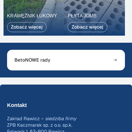
KRAWĘŻNIK ŁUKOWY
PŁYTA JOMB
Zobacz więcej
Zobacz więcej
BetoNOWE rady
Kontakt
Zakład Rawicz –
siedziba firmy
ZPB Kaczmarek sp. z o.o. sp.k.
Folwark 1, 63-900 Rawicz