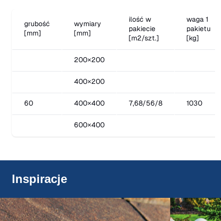
ilość w
waga 1
grubość
wymiary
pakiecie
pakietu
[mm]
[mm]
[m2/szt.]
[kg]
200×200
400×200
60
400×400
7,68/56/8
1030
600×400
Inspiracje