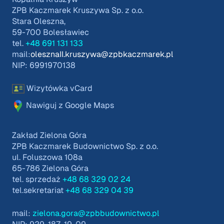
ZPB Kaczmarek Kruszywa Sp. z o.o.
Stara Oleszna,
59-700 Bolesławiec
tel.
+48 691 131 133
mail:
olesznaII.kruszywa@zpbkaczmarek.pl
NIP: 6991970138
Wizytówka vCard
Nawiguj z Google Maps
Zakład Zielona Góra
ZPB Kaczmarek Budownictwo Sp. z o.o.
ul. Foluszowa 108a
65-786 Zielona Góra
tel. sprzedaż
+48 68 329 02 24
tel.sekretariat
+48 68 329 04 39
mail:
zielona.gora@zpbbudownictwo.pl