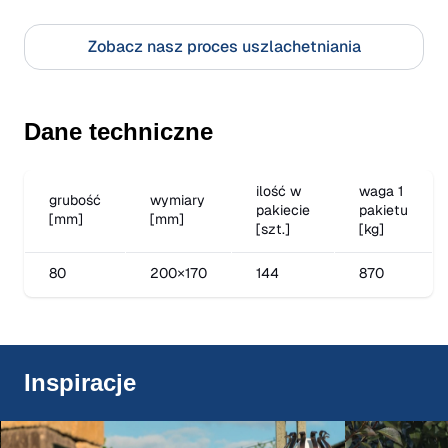
Zobacz nasz proces uszlachetniania
Dane techniczne
ilość w
waga 1
grubość
wymiary
pakiecie
pakietu
[mm]
[mm]
[szt.]
[kg]
80
200×170
144
870
Inspiracje