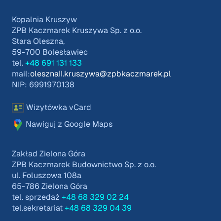
Kopalnia Kruszyw
ZPB Kaczmarek Kruszywa Sp. z o.o.
Stara Oleszna,
59-700 Bolesławiec
tel.
+48 691 131 133
mail:
olesznaII.kruszywa@zpbkaczmarek.pl
NIP: 6991970138
Wizytówka vCard
Nawiguj z Google Maps
Zakład Zielona Góra
ZPB Kaczmarek Budownictwo Sp. z o.o.
ul. Foluszowa 108a
65-786 Zielona Góra
tel. sprzedaż
+48 68 329 02 24
tel.sekretariat
+48 68 329 04 39