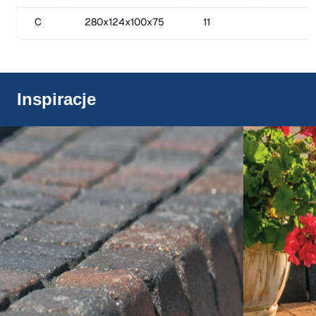
C
280x124x100x75
11
Inspiracje