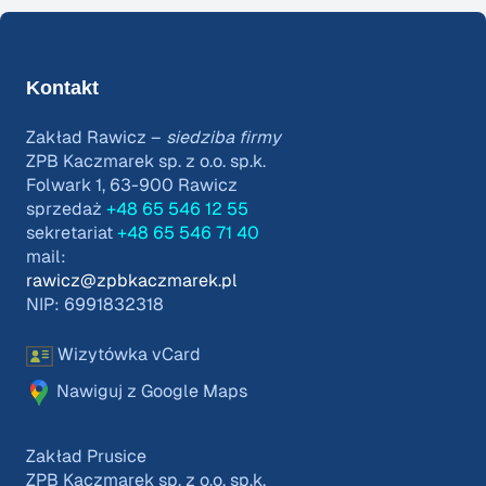
Kontakt
Zakład Rawicz –
siedziba firmy
ZPB Kaczmarek sp. z o.o. sp.k.
Folwark 1, 63-900 Rawicz
sprzedaż
+48 65 546 12 55
sekretariat
+48 65 546 71 40
mail:
rawicz@zpbkaczmarek.pl
NIP: 6991832318
Wizytówka vCard
Nawiguj z Google Maps
Zakład Prusice
ZPB Kaczmarek sp. z o.o. sp.k.