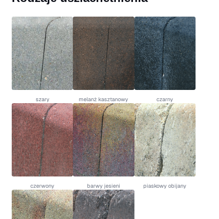
szary
melanż kasztanowy
czarny
czerwony
barwy jesieni
piaskowy obijany