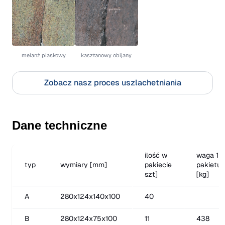
melanż piaskowy
kasztanowy obijany
Zobacz nasz proces uszlachetniania
Dane techniczne
ilość w
waga 1
typ
wymiary [mm]
pakiecie
pakietu
szt]
[kg]
A
280x124x140x100
40
B
280x124x75x100
11
438