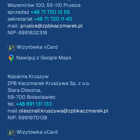
Wszemirów 100, 55-110 Prusice
sprzedaż
+48 71 720 12 55
sekretariat
+48 71 720 11 40
mail:
prusice@zpbkaczmarek.pl
NIP: 6991832318
Wizytówka vCard
Nawiguj z Google Maps
Kopalnia Kruszyw
ZPB Kaczmarek Kruszywa Sp. z o.o.
Stara Oleszna,
59-700 Bolesławiec
tel.
+48 691 131 133
mail:
olesznaII.kruszywa@zpbkaczmarek.pl
NIP: 6991970138
Wizytówka vCard